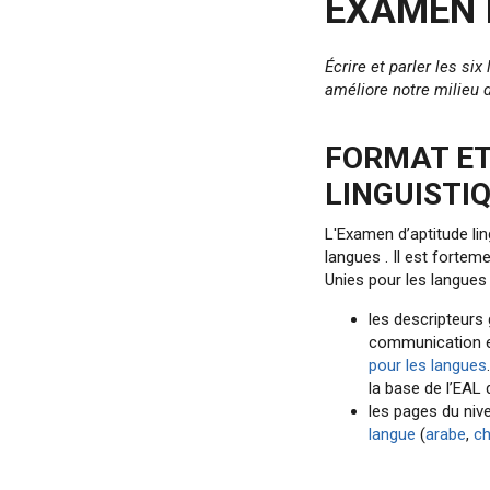
EXAMEN D
Écrire et parler les si
améliore notre milieu de
FORMAT ET
LINGUISTI
L'Examen d’aptitude lin
langues . Il est forte
Unies pour les langues ,
les descripteurs 
communication e
pour les langues
la base de l’EAL 
les pages du niv
langue
(
arabe
,
ch