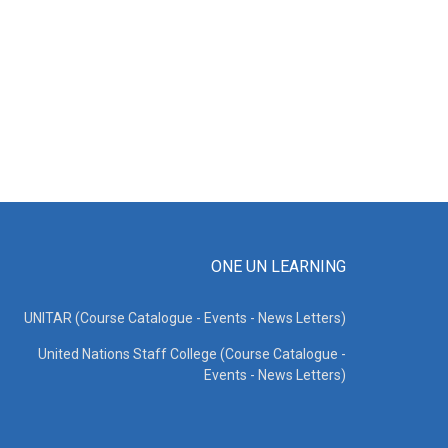
ONE UN LEARNING
UNITAR (Course Catalogue - Events - News Letters)
United Nations Staff College (Course Catalogue -
Events - News Letters)