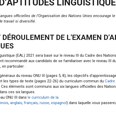
’APTITUDES LINGUISTIQUE
x langues officielles de l’Organisation des Nations Unies encourage l
 travail si diversifié.
 DÉROULEMENT DE L'EXAMEN D’A
QUES
guistique (EAL) 2021 sera basé sur le niveau III du Cadre des Nation
ment recommandé aux candidats de se familiariser avec le niveau III 
 en particulier :
généraux du niveau ONU III (pages 5, 8), les objectifs d'apprentissage
t les types de texte (pages 22-26) du curriculum commun du
Cadre 
. Ces éléments sont communs aux six langues officielles des Nation
dans ces six langues.
eau ONU III dans
le curriculum de la
inois
,
anglais
,
français
,
russe
,
espagnol
) dans laquelle vous passere