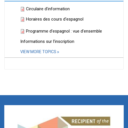
Circulaire d'information
LANGUAGECOURSES_FR.PDF
Horaires des cours d'espagnol
CLASSSCHEDULE_SPANISH_E
Programme d’espagnol : vue d’ensemble
SPANISH PROGRAMME
Informations sur l’inscription
OVERVIEW.PDF
VIEW MORE TOPICS