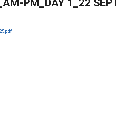
F_AM-PM_DAY 1_22 SEPT
25.pdf