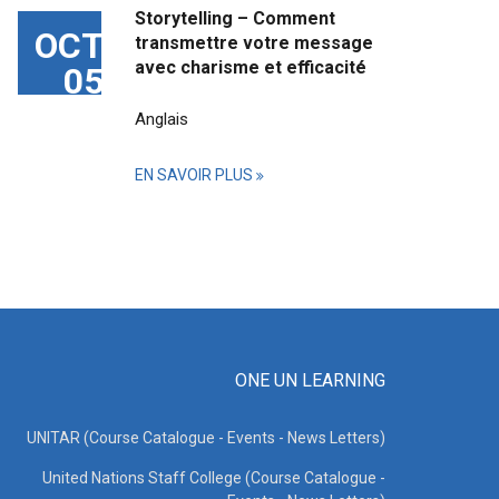
Storytelling – Comment
OCT
transmettre votre message
avec charisme et efficacité
05
Anglais
EN SAVOIR PLUS
ONE UN LEARNING
UNITAR (Course Catalogue - Events - News Letters)
United Nations Staff College (Course Catalogue -