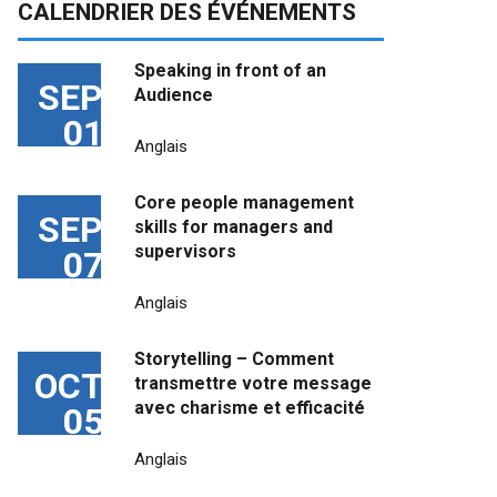
CALENDRIER DES ÉVÉNEMENTS
Speaking in front of an
SEP
Audience
01
Anglais
Core people management
SEP
skills for managers and
supervisors
07
Anglais
Storytelling – Comment
OCT
transmettre votre message
avec charisme et efficacité
05
Anglais